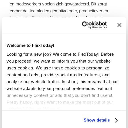
en medewerkers voelen zich gewaardeerd. Dit zorgt
ervoor dat teamleden gemotiveerder, productiever en
loyaler zijn. Daarnaast brengen medewerkers met
verschillende achtergronden ook nieuwe inzichten en
netwerken met zich mee. Zo is het voor de organisatie
duidelijker wat er speelt in de samenleving en makkelijker
om relevant te blijven.
Welcome to FlexToday!
Looking for a new job? Welcome to FlexToday! Before
you proceed, we want to inform you that our website
Inclusie vraagt om
uses cookies. We use these cookies to personalize
actie
content and ads, provide social media features, and
analyze our website traffic. In short, this means that our
Het hoeft helemaal niet complex te zijn om je organisatie
website adapts to your personal preferences, without
inclusiever te maken. Het is alleen belangrijk om het niet
unnecessary content or ads that you don't find useful.
bij goede bedoelingen te laten, maar daarnaast ook actie
Pretty handy, right? Want to make the most out of our
te ondernemen. Kies bijvoorbeeld voor vacatureteksten
website? Click on 'Allow all'
waarmee je een grotere doelgroep aanspreekt, vermijd
aannames tijdens sollicitatiegesprekken en stimuleer
Show details
gesprekken over diversiteit. Vergeet ook niet om