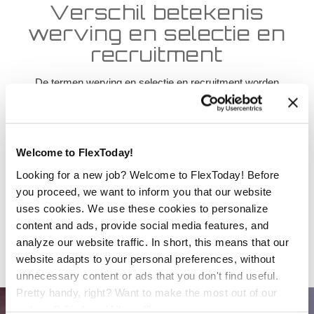
Verschil betekenis
werving en selectie en
recruitment
De termen werving en selectie en recruitment worden
vaak door elkaar gebruikt. Toch leggen we beide definities
kort uit. Er zit namelijk een verschil tussen:
Definitie werving en selectie
: selectieproces rond het
Welcome to FlexToday!
vinden,
selecteren
en aanstellen van een geschikte
Looking for a new job? Welcome to FlexToday! Before
kandidaat voor een vaste baan;
you proceed, we want to inform you that our website
Definitie recruitment:
het selectieproces rond het
uses cookies. We use these cookies to personalize
vinden,
selecteren
en aanstellen van een geschikte
content and ads, provide social media features, and
kandidaat voor een vaste of tijdelijke baan.
analyze our website traffic. In short, this means that our
website adapts to your personal preferences, without
unnecessary content or ads that you don't find useful.
Pretty handy, right? Want to make the most out of our
website? Click on 'Allow all'