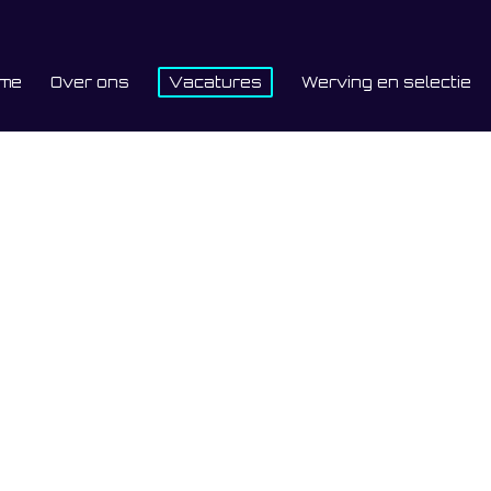
me
Over ons
Vacatures
Werving en selectie