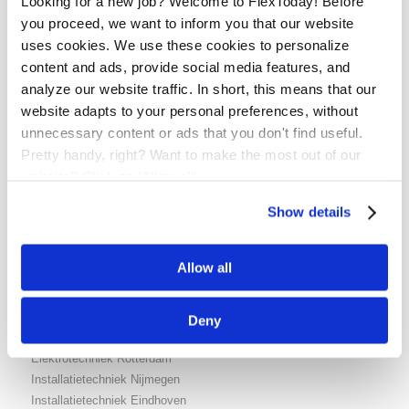
Looking for a new job? Welcome to FlexToday! Before
you proceed, we want to inform you that our website
uses cookies. We use these cookies to personalize
Stuur ons een bericht
content and ads, provide social media features, and
analyze our website traffic. In short, this means that our
website adapts to your personal preferences, without
unnecessary content or ads that you don't find useful.
Pretty handy, right? Want to make the most out of our
website? Click on 'Allow all'
Vacatures
Show details
Operator Nijmegen
Operator Arnhem
Allow all
Operator Den Bosch
Operator Eindhoven
Elektrotechniek Eindhoven
Deny
Elektrotechniek Nijmegen
Elektrotechniek Rotterdam
Installatietechniek Nijmegen
Installatietechniek Eindhoven