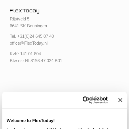
FlexToday
Rijstveld 5
6641 SK Beuningen
Tel. +
31(0)24 645 07 40
office@FlexToday.nl
KvK: 141 01 804
Btw nr.: NL8193.47.024.B01
Social Media
Wilt u op de hoogte blijven?
Volg ons dan op onderstaande social media.
Welcome to FlexToday!