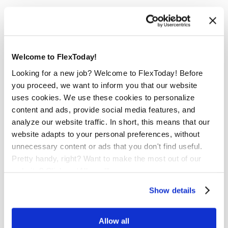
KvK: 141 01 804
Btw nr.: NL8193.47.024.B01
Welcome to FlexToday!
Looking for a new job? Welcome to FlexToday! Before
you proceed, we want to inform you that our website
Social Media
uses cookies. We use these cookies to personalize
Wilt u op de hoogte blijven?
content and ads, provide social media features, and
Volg ons dan op onderstaande social media.
analyze our website traffic. In short, this means that our
website adapts to your personal preferences, without
unnecessary content or ads that you don't find useful.
Pretty handy, right? Want to make the most out of our
website? Click on 'Allow all'
Stuur ons een bericht
Show details
Allow all