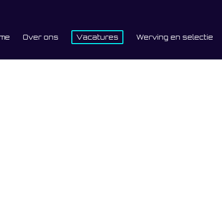
me
Over ons
Vacatures
Werving en selectie