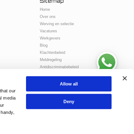
Sitemap
Home
Over ons
Werving en selectie
Vacatures
Werkgevers
Blog
Klachtenbeleid
Meldregeling
Antidiscriminatiebeleid
Klachten Formulier
Vaak gestelde vragen
Allow all
Contact
that our
al media
Deny
ur
 handy,