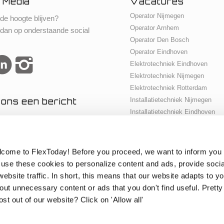
 Media
Vacatures
Operator Nijmegen
 de hoogte blijven?
Operator Arnhem
 dan op onderstaande social
Operator Den Bosch
Operator Eindhoven
Elektrotechniek Eindhoven
Elektrotechniek Nijmegen
Elektrotechniek Rotterdam
 ons een bericht
Installatietechniek Nijmegen
Installatietechniek Eindhoven
Onderhoudsmonteur Eindhoven
Onderhoudsmonteur Nijmegen
Petrochemie Rotterdam
lcome to FlexToday! Before you proceed, we want to inform you 
Werktuigbouwkunde Rotterdam
use these cookies to personalize content and ads, provide soci
Werkvoorbereider Rotterdam
ebsite traffic. In short, this means that our website adapts to yo
Inbedrijfsteller Rotterdam
out unnecessary content or ads that you don't find useful. Pretty
t out of our website? Click on 'Allow all'