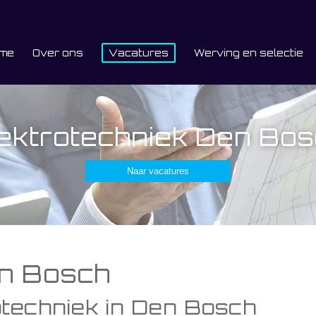
me
Over ons
Vacatures
Werving en selectie
ektrotechniek Den Bo
Naar vacatures
en Bosch
otechniek in Den Bosch