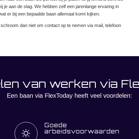
wij je aan de slag. We hebben zelf een jarenlange ervaring in
wat er bij een bepaalde baan allemaal komt kijken.
, schroom dan niet om contact op te nemen via mail, telefoon
len van werken via Fl
Een baan via FlexToday heeft veel voordelen:
Goede
arbeidsvoorwaarden