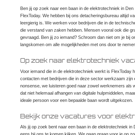
Ben jij op zoek naar een baan in de elektrotechniek in D
FlexToday. We hebben bij ons detacheringsbureau altijd v
leergierig is. We werken voor bedrijven die in de technis
die verstand van zaken hebben. Mensen vooral ook die gra
gevraagd. Ben jij zo iemand? Schroom dan niet om je bij ons 
langskomen om alle mogelijkheden met ons door te nemen
Op zoek naar elektrotechniek vac
Voor iemand die in de elektrotechniek werkt is FlexToday
contacten met bedrijven die in deze sector werkzaam zijn 
nonsense, we luisteren goed naar zowel werknemers als 
dat niet helemaal afhangen van digitale hulpmiddelen, maar 
ideale persoon voor een bepaalde baan wordt uitgekozen.
Bekijk onze vacatures voor elekt
Als jij op zoek bent naar een baan in de elektrotechniek 
eens bij ons te komen kijken. We gaan graag voor je op zoek