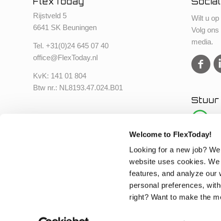
FlexToday
Social
Rijstveld 5
Wilt u op
6641 SK Beuningen
Volg ons
media.
Tel. +
31(0)24 645 07 40
office@FlexToday.nl
KvK: 141 01 804
Btw nr.: NL8193.47.024.B01
Stuur
Welcome to FlexToday!
Looking for a new job? We
website uses cookies. We 
features, and analyze our w
personal preferences, with
right? Want to make the mos