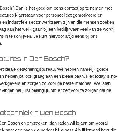
en Bosch? Dan is het goed om eens contact op te nemen met
acatures klaarstaan voor personeel dat gemotiveerd en
che en industriele sector werkzaam zijn en die mensen zoeken
ag aan het werk gaan bij een bedrijf waar veel van ze wordt
in te schrijven. Je kunt hiervoor altijd eens bij ons
.
atures in Den Bosch?
 het ideale detacheringsbureau. We hebben namelijk goede
en helpen jou ook graag aan een ideale baan. FlexToday is no-
werkgevers en zorgen zo voor de beste matches. We laten
vinden het juist belangrijk om er zelf voor te zorgen dat de
rotechniek in Den Bosch
in Den Bosch en omstreken, dan raden wij je aan om vooral
 naar een baan die perfect bij je past. Als jij iemand bent die