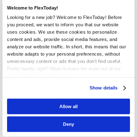
Social Media
Welcome to FlexToday!
Wilt u op de hoogte blijven?
Looking for a new job? Welcome to FlexToday! Before
Volg ons dan op onderstaande social media.
you proceed, we want to inform you that our website
uses cookies. We use these cookies to personalize
content and ads, provide social media features, and
analyze our website traffic. In short, this means that our
Stuur ons een bericht
website adapts to your personal preferences, without
unnecessary content or ads that you don't find useful.
Pretty handy, right? Want to make the most out of our
website? Click on 'Allow all'
Show details
Vacatures
Allow all
Operator Nijmegen
Operator Arnhem
Deny
Operator Den Bosch
Operator Eindhoven