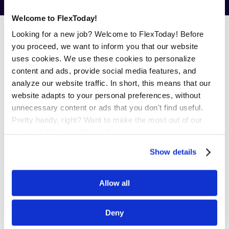
Welcome to FlexToday!
Ontdek Jouw
Looking for a new job? Welcome to FlexToday! Before
Toekomst bij
you proceed, we want to inform you that our website
FlexToday
uses cookies. We use these cookies to personalize
content and ads, provide social media features, and
Kom gewoon eens bij ons langs als je meer wilt weten
analyze our website traffic. In short, this means that our
over de vacatures voor monteur in Nijmegen die we voor
website adapts to your personal preferences, without
je klaar hebben staan. Ons gepassioneerde team staat
unnecessary content or ads that you don't find useful.
klaar om jou te ondersteunen in jouw zoektocht naar een
Pretty handy, right? Want to make the most out of our
nieuwe baan. Als gemotiveerde werknemer wil je graag zo
website? Click on 'Allow all'
snel mogelijk aan het werk bij een goed, leuk bedrijf. Wij
Show details
begrijpen dat en willen je hier graag bij helpen. Heb je nog
vragen? Gewoon even contact met ons opnemen! Wij
staan voor je klaar om al jouw vragen te beantwoorden en
Allow all
jou te voorzien van waardevol advies.
Deny
Schroom Niet om