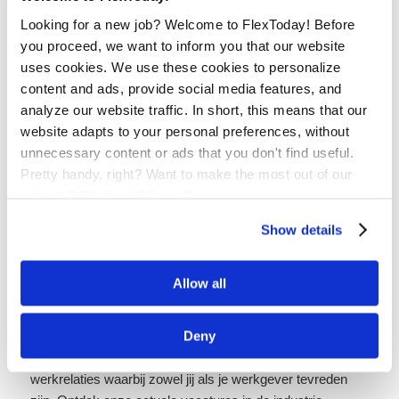
Contact Op te Nemen!
Looking for a new job? Welcome to FlexToday! Before
you proceed, we want to inform you that our website
Is jouw gewenste uitdaging niet als vacature op onze
uses cookies. We use these cookies to personalize
website vermeld? Maak je geen zorgen! Wij moedigen jou
content and ads, provide social media features, and
aan om contact met ons op te nemen via e-mail, telefoon
analyze our website traffic. In short, this means that our
of WhatsApp. Bij FlexToday geloven we dat er voor elke
website adapts to your personal preferences, without
onderhoudsmonteur in Den Bosch een geschikte baan is.
unnecessary content or ads that you don't find useful.
We blijven graag met jou in contact voor toekomstige
Pretty handy, right? Want to make the most out of our
mogelijkheden die bij jouw wensen en ambities passen.
website? Click on 'Allow all'
Ben je nieuwsgierig geworden naar de vacatures voor
onderhoudsmonteur in Den Bosch die we voor jou hebben
Show details
klaarstaan? Neem vandaag nog een kijkje op onze
website en ontdek de mogelijkheden die FlexToday te
Allow all
bieden heeft. Als detacheringsbureau met een passie voor
de technische- en industriële sector, staan we klaar om
Deny
jouw carrière naar nieuwe hoogten te tillen. Wij geloven in
de kracht van samenwerking en streven naar duurzame
werkrelaties waarbij zowel jij als je werkgever tevreden