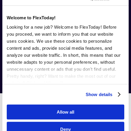
arbeidsvoorwaarden
Je kunt rekenen op goede secundaire
Welcome to FlexToday!
arbeidsvoorwaarden zoals een
Looking for a new job? Welcome to FlexToday! Before
reiskostenvergoeding en een
you proceed, we want to inform you that our website
pensioenregeling
uses cookies. We use these cookies to personalize
Vast contract
content and ads, provide social media features, and
analyze our website traffic. In short, this means that our
Je hebt – als je dat wilt – de mogelijkheid
website adapts to your personal preferences, without
om een vast contract te krijgen
unnecessary content or ads that you don't find useful.
Pretty handy, right? Want to make the most out of our
website? Click on 'Allow all'
Show details
Een passende job bij
FlexToday
Allow all
Onthoud dus dat je bij FlexToday moet zijn als je aan de
slag wilt in de
procesindustrie
, bijvoorbeeld als operator,
Deny