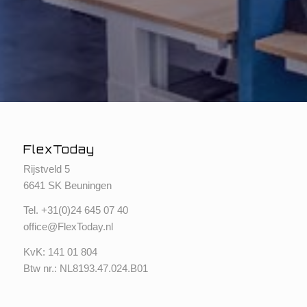
FlexToday
Rijstveld 5
6641 SK Beuningen
Tel. +
31(0)24 645 07 40
office@FlexToday.nl
KvK: 141 01 804
Btw nr.: NL8193.47.024.B01