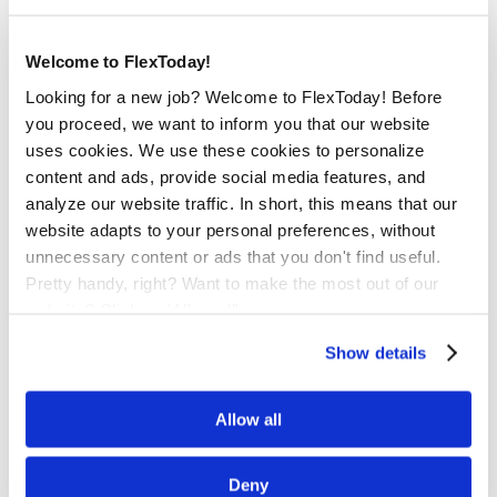
Heb je vragen over de vacature heftruck chauffeur in
Maasvlakte Rotterdam? Neem dan contact op met Niels
Welcome to FlexToday!
Galjaard via 06-22405082 of stuur een e-mail naar
Looking for a new job? Welcome to FlexToday! Before
niels.galjaard@flextoday.nl.
you proceed, we want to inform you that our website
uses cookies. We use these cookies to personalize
content and ads, provide social media features, and
Solliciteer direct!
analyze our website traffic. In short, this means that our
website adapts to your personal preferences, without
unnecessary content or ads that you don't find useful.
Contactpersoon
Pretty handy, right? Want to make the most out of our
website? Click on 'Allow all'
Niels Galjaard
Show details
Deel dit stuk
Allow all
Deny