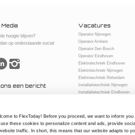
 Media
Vacatures
Operator Nijmegen
 de hoogte blijven?
Operator Arnhem
 dan op onderstaande social
Operator Den Bosch
Operator Eindhoven
Elektrotechniek Eindhoven
Elektrotechniek Nijmegen
Elektrotechniek Rotterdam
 ons een bericht
Installatietechniek Nijmegen
Installatietechniek Eindhoven
Onderhoudsmonteur Eindhoven
Onderhoudsmonteur Nijmegen
Petrochemie Rotterdam
lcome to FlexToday! Before you proceed, we want to inform you 
Werktuigbouwkunde Rotterdam
use these cookies to personalize content and ads, provide soci
Werkvoorbereider Rotterdam
ebsite traffic. In short, this means that our website adapts to yo