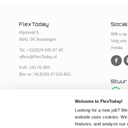
FlexToday
Social
Rijstveld 5
Wilt u op
6641 SK Beuningen
Volg ons
media.
Tel. +
31(0)24 645 07 40
office@FlexToday.nl
KvK: 141 01 804
Btw nr.: NL8193.47.024.B01
Stuur
Welcome to FlexToday!
Looking for a new job? We
website uses cookies. We 
features, and analyze our w