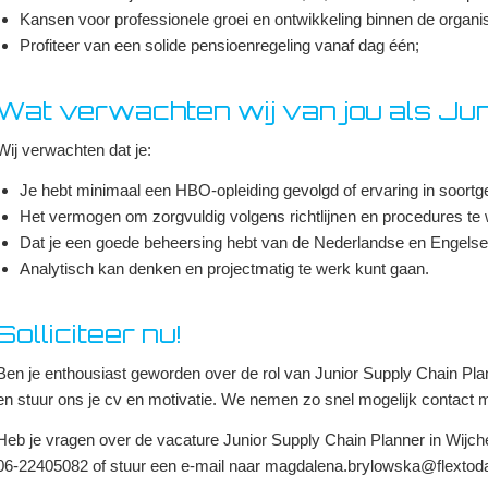
Kansen voor professionele groei en ontwikkeling binnen de organis
Profiteer van een solide pensioenregeling vanaf dag één;
Wat verwachten wij van jou als Jun
Wij verwachten dat je:
Je hebt minimaal een HBO-opleiding gevolgd of ervaring in soortge
Het vermogen om zorgvuldig volgens richtlijnen en procedures te
Dat je een goede beheersing hebt van de Nederlandse en Engelse t
Analytisch kan denken en projectmatig te werk kunt gaan.
Solliciteer nu!
Ben je enthousiast geworden over de rol van Junior Supply Chain Plan
en stuur ons je cv en motivatie. We nemen zo snel mogelijk contact m
Heb je vragen over de vacature Junior Supply Chain Planner in Wij
06-22405082 of stuur een e-mail naar magdalena.brylowska@flextoda