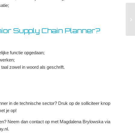
atie;
Cu
Ro
ior Supply Chain Planner?
lijke functie opgedaan;
 werken;
aal zowel in woord als geschrift.
ner in de technische sector? Druk op de solliciteer knop
et je op!
chen? Neem dan contact op met Magdalena Brylowska via
y.nl.