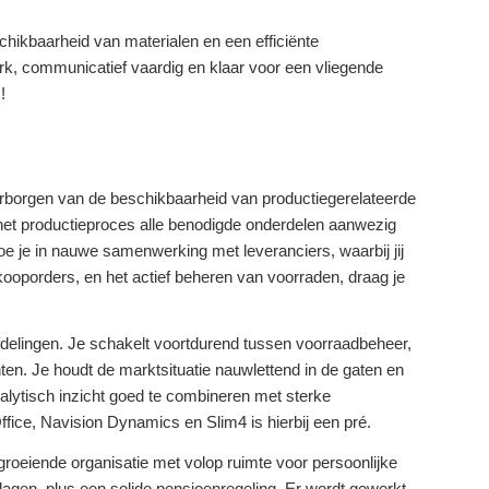
chikbaarheid van materialen en een efficiënte
erk, communicatief vaardig en klaar voor een vliegende
!
arborgen van de beschikbaarheid van productiegerelateerde
n het productieproces alle benodigde onderdelen aanwezig
doe je in nauwe samenwerking met leveranciers, waarbij jij
ooporders, en het actief beheren van voorraden, draag je
 afdelingen. Je schakelt voortdurend tussen voorraadbeheer,
nten. Je houdt de marktsituatie nauwlettend in de gaten en
nalytisch inzicht goed te combineren met sterke
ice, Navision Dynamics en Slim4 is hierbij een pré.
eiende organisatie met volop ruimte voor persoonlijke
dagen, plus een solide pensioenregeling. Er wordt gewerkt