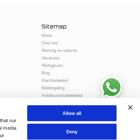
Sitemap
Home
Over ons
Werving en selectie
Vacatures
Werkgevers
Blog
Klachtenbeleid
Meldregeling
Antidiscriminatiebeleid
Klachten Formulier
Vaak gestelde vragen
Allow all
Contact
that our
al media
Deny
ur