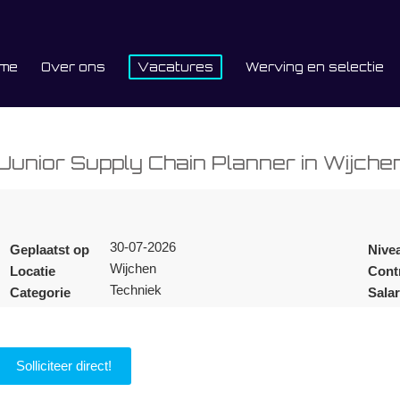
me
Over ons
Vacatures
Werving en selectie
Junior Supply Chain Planner in Wijche
30-07-2026
Geplaatst op
Nive
Wijchen
Locatie
Cont
Techniek
Categorie
Salar
Solliciteer direct!