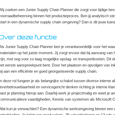
Wij zoeken een Junior Supply Chain Planner die zorgt voor tijdige bes
voorraadbeheersing binnen het productieproces. Ben jij analytisch st
start in een dynamische supply chain omgeving? Dan is dit jouw kans
Over deze functie
Als Junior Supply Chain Planner ben je verantwoordelijk voor het wa
materialen op het juiste moment. Jij zorgt ervoor dat bij aanvang va
zijn, met oog voor zo laag mogelijke opslag- en transportkosten. Dit 
het eerste aanspreekpunt bent. Door het plaatsen en opvolgen van ink
bij aan een efficiënte en goed georganiseerde supply chain.
In deze rol fungeer je als belangrijke schakel tussen diverse interne
leverbetrouwbaarheid en servicegericht denken richting je interne kla
past je planning hierop aan. Daarbij werk je projectmatig en weet je a
communicatieve vaardigheden. Kennis van systemen als Microsoft Off
Wat kun je verwachten? Een dynamische werkomgeving binnen een gro
ontwikkeling. Je krijgt een goed salaris, 25 vakantiedagen en 13 adv-