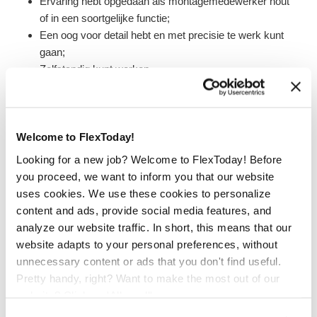
Ervaring hebt opgedaan als montagemedewerker hout
of in een soortgelijke functie;
Een oog voor detail hebt en met precisie te werk kunt
gaan;
Zelfstandig kunt werken.
Solliciteer nu!
Welcome to FlexToday!
Ben je enthousiast geworden over de rol van
montagemedewerker hout in de logistieke sector? Druk op
Looking for a new job? Welcome to FlexToday! Before
de solliciteer knop en stuur ons je cv en motivatie. We
you proceed, we want to inform you that our website
nemen zo snel mogelijk contact met je op!
uses cookies. We use these cookies to personalize
content and ads, provide social media features, and
Heb je vragen over de vacature montagemedewerker hout
analyze our website traffic. In short, this means that our
in Eindhoven? Neem dan contact op met Niels Galjaard
website adapts to your personal preferences, without
via 06-22405082 of stuur een e-mail naar
unnecessary content or ads that you don't find useful.
niels.galjaard@flextoday.nl.
Pretty handy, right? Want to make the most out of our
website? Click on 'Allow all'