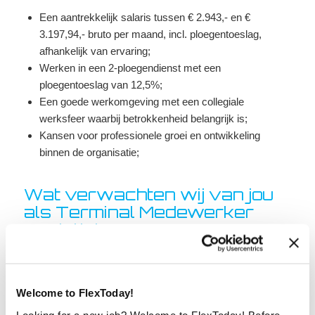
Een aantrekkelijk salaris tussen € 2.943,- en €
3.197,94,- bruto per maand, incl. ploegentoeslag,
afhankelijk van ervaring;
Werken in een 2-ploegendienst met een
ploegentoeslag van 12,5%;
Een goede werkomgeving met een collegiale
werksfeer waarbij betrokkenheid belangrijk is;
Kansen voor professionele groei en ontwikkeling
binnen de organisatie;
Wat verwachten wij van jou
als Terminal Medewerker
Logistiek?
Wij verwachten dat je:
Enige productkennis hebt op technisch gebied of
Welcome to FlexToday!
bereid bent hier meer over te leren;
Looking for a new job? Welcome to FlexToday! Before
Verantwoordelijkheid neemt en goed zelfstandig kunt